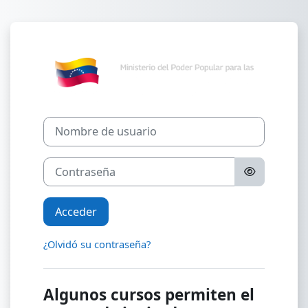
Salta al contenido principal
Entrar a aulav
Nombre de usuario
Contraseña
Acceder
¿Olvidó su contraseña?
Algunos cursos permiten el